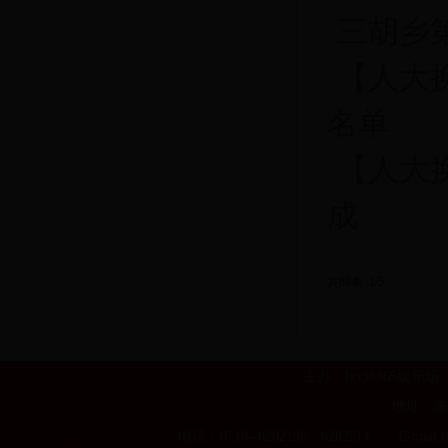
三胡乡
【人大
名单
【人大
成
共89条 1/5
首页
上
主办：bet36365娱
地址：来
电话：0718--6282196 6282514 E-m