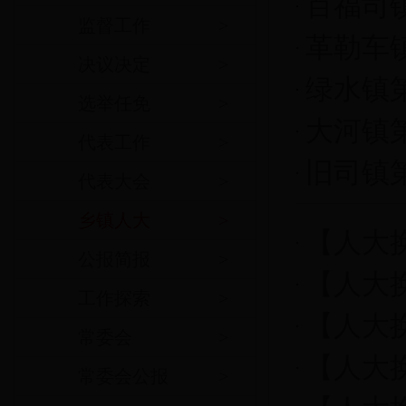
百福司
监督工作
>
革勒车
决议决定
>
绿水镇
选举任免
>
大河镇
代表工作
>
旧司镇
代表大会
>
乡镇人大
>
【人大
公报简报
>
【人大
工作探索
>
【人大
常委会
>
【人大
常委会公报
>