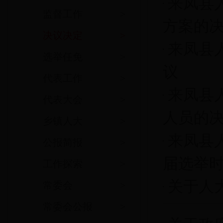
来凤县
监督工作
>
方案的
决议决定
>
来凤县
选举任免
>
议
代表工作
>
来凤县
代表大会
>
人员的
乡镇人大
>
来凤县
公报简报
>
届选举
工作探索
>
关于人
常委会
>
常委会公报
>