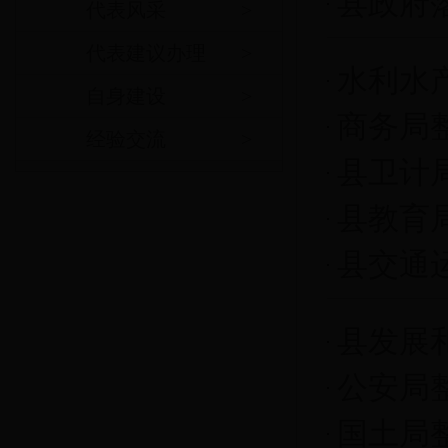
县政府
代表风采
>
代表建议办理
>
水利水
自身建设
>
商务局
经验交流
>
县卫计
县教育
县交通
县发展
公安局
国土局