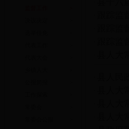
县十六
监督工作
>
跟踪监
决议决定
>
跟踪监
选举任免
>
跟踪监
代表工作
>
县人大
代表大会
>
乡镇人大
>
县人民
公报简报
>
县人大
工作探索
>
县人大
常委会
>
县人大
常委会公报
>